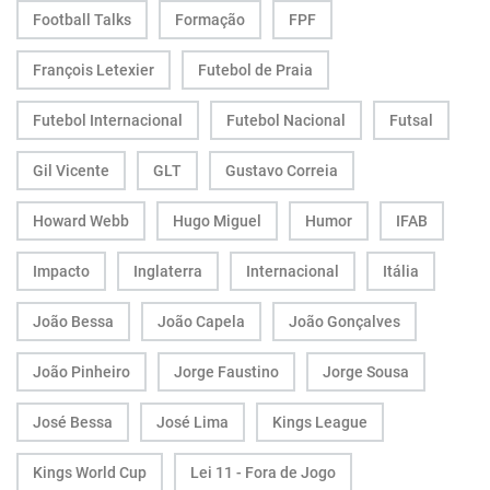
Football Talks
Formação
FPF
François Letexier
Futebol de Praia
Futebol Internacional
Futebol Nacional
Futsal
Gil Vicente
GLT
Gustavo Correia
Howard Webb
Hugo Miguel
Humor
IFAB
Impacto
Inglaterra
Internacional
Itália
João Bessa
João Capela
João Gonçalves
João Pinheiro
Jorge Faustino
Jorge Sousa
José Bessa
José Lima
Kings League
Kings World Cup
Lei 11 - Fora de Jogo