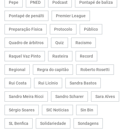
Pepe
PNED
Podcast
Pontapé de baliza
Pontapé de penálti
Premier League
Preparação Física
Protocolo
Público
Quadro de árbitros
Quiz
Racismo
Raquel Vaz Pinto
Rasteira
Record
Regional
Regra do capitão
Roberto Rosetti
Rui Costa
Rui Licínio
Sandra Bastos
Sandro Meira Ricci
Sandro Scharer
Sara Alves
Sérgio Soares
SIC Notícias
Sin Bin
SL Benfica
Solidariedade
Sondagens