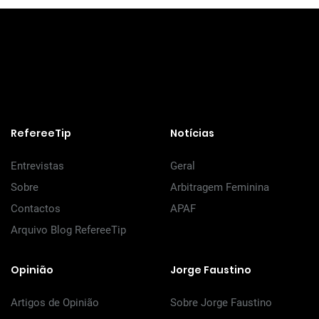
RefereeTip
Notícias
Entrevistas
Geral
Sobre
Arbitragem Feminina
Contactos
APAF
Arquivo Blog RefereeTip
Opinião
Jorge Faustino
Artigos de Opinião
Sobre Jorge Faustino