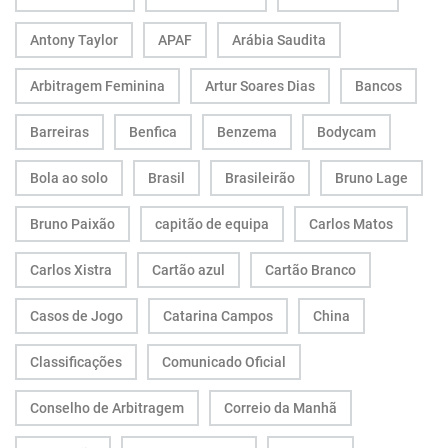
Antony Taylor
APAF
Arábia Saudita
Arbitragem Feminina
Artur Soares Dias
Bancos
Barreiras
Benfica
Benzema
Bodycam
Bola ao solo
Brasil
Brasileirão
Bruno Lage
Bruno Paixão
capitão de equipa
Carlos Matos
Carlos Xistra
Cartão azul
Cartão Branco
Casos de Jogo
Catarina Campos
China
Classificações
Comunicado Oficial
Conselho de Arbitragem
Correio da Manhã