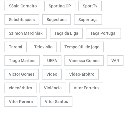
Sónia Carneiro
Sporting CP
SportTv
Substituições
Sugestões
Supertaça
Szimon Marciniak
Taça da Liga
Taça Portugal
Taremi
Televisão
Tempo útil de jogo
Tiago Martins
UEFA
Vanessa Gomes
VAR
Victor Gomes
Vídeo
Vídeo-árbitro
videoárbitro
Violência
Vitor Ferreira
Vítor Pereira
Vítor Santos