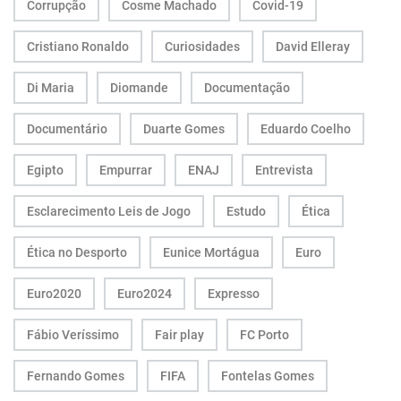
Corrupção
Cosme Machado
Covid-19
Cristiano Ronaldo
Curiosidades
David Elleray
Di Maria
Diomande
Documentação
Documentário
Duarte Gomes
Eduardo Coelho
Egipto
Empurrar
ENAJ
Entrevista
Esclarecimento Leis de Jogo
Estudo
Ética
Ética no Desporto
Eunice Mortágua
Euro
Euro2020
Euro2024
Expresso
Fábio Veríssimo
Fair play
FC Porto
Fernando Gomes
FIFA
Fontelas Gomes