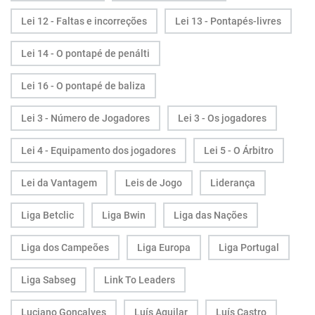
Lei 12 - Faltas e incorreções
Lei 13 - Pontapés-livres
Lei 14 - O pontapé de penálti
Lei 16 - O pontapé de baliza
Lei 3 - Número de Jogadores
Lei 3 - Os jogadores
Lei 4 - Equipamento dos jogadores
Lei 5 - O Árbitro
Lei da Vantagem
Leis de Jogo
Liderança
Liga Betclic
Liga Bwin
Liga das Nações
Liga dos Campeões
Liga Europa
Liga Portugal
Liga Sabseg
Link To Leaders
Luciano Gonçalves
Luís Aguilar
Luís Castro