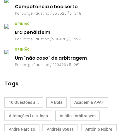
Competência e boa sorte
Por
Jorge Faustino
/ 05.05.26 /
248
OPINIÃO
Era penálti sim
Por
Jorge Faustino
/ 28.04.26 /
229
OPINIÃO
Um “não caso” de arbitragem
Por
Jorge Faustino
/ 22.04.26 /
261
Tags
10 Questões a...
A Bola
Academia APAF
Alterações Leis Jogo
Análise Arbitragem
André Narciso
Andreia Sousa
António Nobre