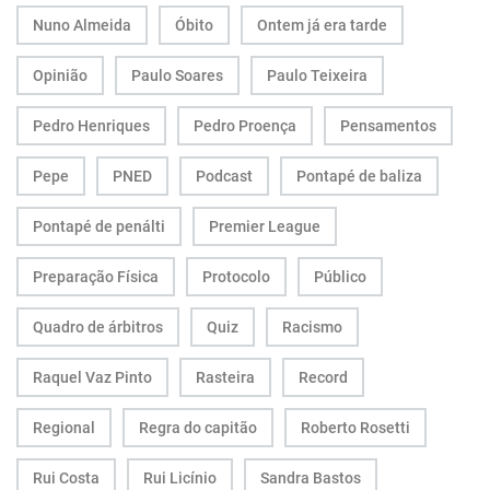
Nuno Almeida
Óbito
Ontem já era tarde
Opinião
Paulo Soares
Paulo Teixeira
Pedro Henriques
Pedro Proença
Pensamentos
Pepe
PNED
Podcast
Pontapé de baliza
Pontapé de penálti
Premier League
Preparação Física
Protocolo
Público
Quadro de árbitros
Quiz
Racismo
Raquel Vaz Pinto
Rasteira
Record
Regional
Regra do capitão
Roberto Rosetti
Rui Costa
Rui Licínio
Sandra Bastos