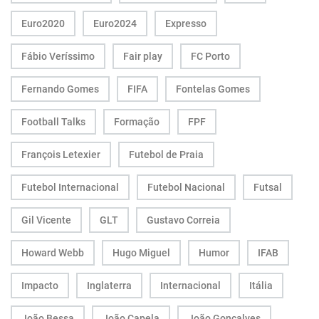
Euro2020
Euro2024
Expresso
Fábio Veríssimo
Fair play
FC Porto
Fernando Gomes
FIFA
Fontelas Gomes
Football Talks
Formação
FPF
François Letexier
Futebol de Praia
Futebol Internacional
Futebol Nacional
Futsal
Gil Vicente
GLT
Gustavo Correia
Howard Webb
Hugo Miguel
Humor
IFAB
Impacto
Inglaterra
Internacional
Itália
João Bessa
João Capela
João Gonçalves