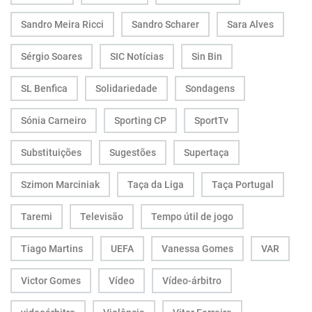
Sandro Meira Ricci
Sandro Scharer
Sara Alves
Sérgio Soares
SIC Notícias
Sin Bin
SL Benfica
Solidariedade
Sondagens
Sónia Carneiro
Sporting CP
SportTv
Substituições
Sugestões
Supertaça
Szimon Marciniak
Taça da Liga
Taça Portugal
Taremi
Televisão
Tempo útil de jogo
Tiago Martins
UEFA
Vanessa Gomes
VAR
Victor Gomes
Vídeo
Vídeo-árbitro