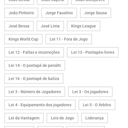
João Pinheiro
Jorge Faustino
Jorge Sousa
José Bessa
José Lima
Kings League
Kings World Cup
Lei 11 - Fora de Jogo
Lei 12 - Faltas e incorreções
Lei 13 - Pontapés-livres
Lei 14 - O pontapé de penálti
Lei 16 - O pontapé de baliza
Lei 3 - Número de Jogadores
Lei 3 - Os jogadores
Lei 4 - Equipamento dos jogadores
Lei 5 - O Árbitro
Lei da Vantagem
Leis de Jogo
Liderança