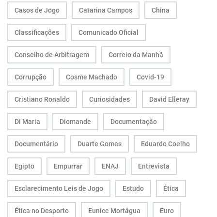
Casos de Jogo
Catarina Campos
China
Classificações
Comunicado Oficial
Conselho de Arbitragem
Correio da Manhã
Corrupção
Cosme Machado
Covid-19
Cristiano Ronaldo
Curiosidades
David Elleray
Di Maria
Diomande
Documentação
Documentário
Duarte Gomes
Eduardo Coelho
Egipto
Empurrar
ENAJ
Entrevista
Esclarecimento Leis de Jogo
Estudo
Ética
Ética no Desporto
Eunice Mortágua
Euro