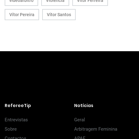
videoárbitro
Violência
Vitor Ferreira
Vítor Pereira
Vítor Santos
RefereeTip
Notícias
Entrevistas
Geral
Sobre
Arbitragem Feminina
Contactos
APAF