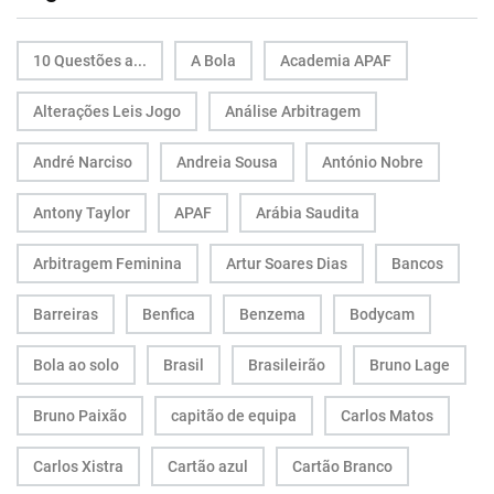
10 Questões a...
A Bola
Academia APAF
Alterações Leis Jogo
Análise Arbitragem
André Narciso
Andreia Sousa
António Nobre
Antony Taylor
APAF
Arábia Saudita
Arbitragem Feminina
Artur Soares Dias
Bancos
Barreiras
Benfica
Benzema
Bodycam
Bola ao solo
Brasil
Brasileirão
Bruno Lage
Bruno Paixão
capitão de equipa
Carlos Matos
Carlos Xistra
Cartão azul
Cartão Branco