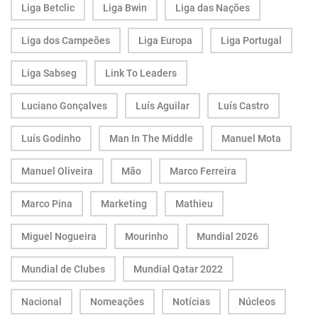
Liga Betclic
Liga Bwin
Liga das Nações
Liga dos Campeões
Liga Europa
Liga Portugal
Liga Sabseg
Link To Leaders
Luciano Gonçalves
Luís Aguilar
Luís Castro
Luís Godinho
Man In The Middle
Manuel Mota
Manuel Oliveira
Mão
Marco Ferreira
Marco Pina
Marketing
Mathieu
Miguel Nogueira
Mourinho
Mundial 2026
Mundial de Clubes
Mundial Qatar 2022
Nacional
Nomeações
Notícias
Núcleos