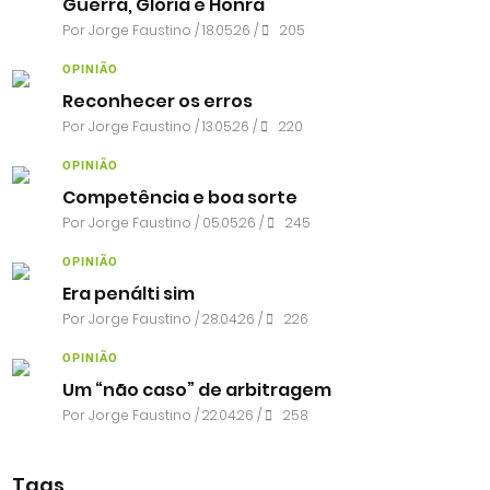
Guerra, Glória e Honra
Por
Jorge Faustino
/ 18.05.26 /
205
OPINIÃO
Reconhecer os erros
Por
Jorge Faustino
/ 13.05.26 /
220
OPINIÃO
Competência e boa sorte
Por
Jorge Faustino
/ 05.05.26 /
245
OPINIÃO
Era penálti sim
Por
Jorge Faustino
/ 28.04.26 /
226
OPINIÃO
Um “não caso” de arbitragem
Por
Jorge Faustino
/ 22.04.26 /
258
Tags