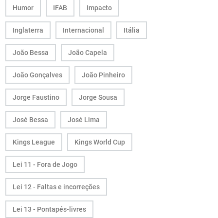
Humor
IFAB
Impacto
Inglaterra
Internacional
Itália
João Bessa
João Capela
João Gonçalves
João Pinheiro
Jorge Faustino
Jorge Sousa
José Bessa
José Lima
Kings League
Kings World Cup
Lei 11 - Fora de Jogo
Lei 12 - Faltas e incorreções
Lei 13 - Pontapés-livres