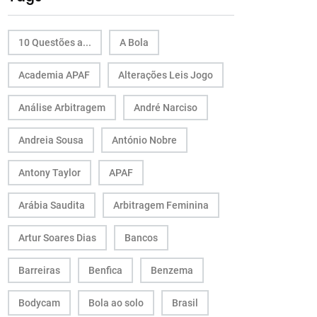
10 Questões a...
A Bola
Academia APAF
Alterações Leis Jogo
Análise Arbitragem
André Narciso
Andreia Sousa
António Nobre
Antony Taylor
APAF
Arábia Saudita
Arbitragem Feminina
Artur Soares Dias
Bancos
Barreiras
Benfica
Benzema
Bodycam
Bola ao solo
Brasil