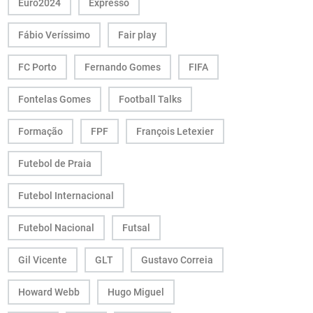
Euro2024
Expresso
Fábio Veríssimo
Fair play
FC Porto
Fernando Gomes
FIFA
Fontelas Gomes
Football Talks
Formação
FPF
François Letexier
Futebol de Praia
Futebol Internacional
Futebol Nacional
Futsal
Gil Vicente
GLT
Gustavo Correia
Howard Webb
Hugo Miguel