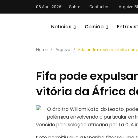
08 Aug, 2026
Sobre
Contactos
Arquivo B
Notícias
Opinião
Entrevis
Home
Arquivo
Fifa pode expulsar árbitro que 
Fifa pode expulsar
vitória da África 
stas
Análises
Podcasts
O árbitro William Koto, do Lesoto, pod
polémica envolvendo o particular entre
vencido pela seleção africana por 1 a 0. A 
Koto permitiu que a Espanha fizesse uma 