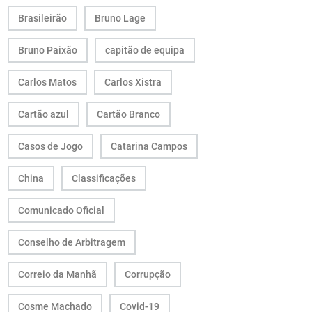
Brasileirão
Bruno Lage
Bruno Paixão
capitão de equipa
Carlos Matos
Carlos Xistra
Cartão azul
Cartão Branco
Casos de Jogo
Catarina Campos
China
Classificações
Comunicado Oficial
Conselho de Arbitragem
Correio da Manhã
Corrupção
Cosme Machado
Covid-19