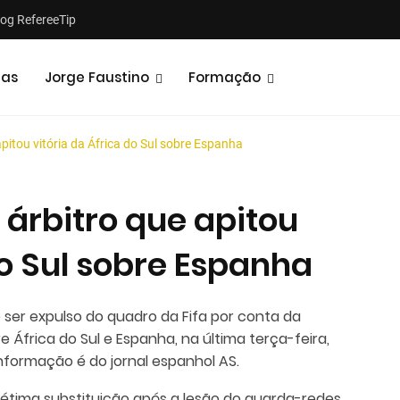
log RefereeTip
tas
Jorge Faustino
Formação
apitou vitória da África do Sul sobre Espanha
 árbitro que apitou
do Sul sobre Espanha
Notícias
Opiniões
e ser expulso do quadro da Fifa por conta da
 África do Sul e Espanha, na última terça-feira,
informação é do jornal espanhol AS.
sétima substituição após a lesão do guarda-redes