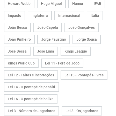
Howard Webb
Hugo Miguel
Humor
IFAB
Impacto
Inglaterra
Internacional
Itália
João Bessa
João Capela
João Gonçalves
João Pinheiro
Jorge Faustino
Jorge Sousa
José Bessa
José Lima
Kings League
Kings World Cup
Lei 11 - Fora de Jogo
Lei 12 - Faltas e incorreções
Lei 13 - Pontapés-livres
Lei 14 - O pontapé de penálti
Lei 16 - O pontapé de baliza
Lei 3 - Número de Jogadores
Lei 3 - Os jogadores