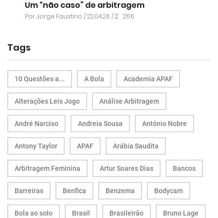
Um “não caso” de arbitragem
Por
Jorge Faustino
/ 22.04.26 /
256
Tags
10 Questões a...
A Bola
Academia APAF
Alterações Leis Jogo
Análise Arbitragem
André Narciso
Andreia Sousa
António Nobre
Antony Taylor
APAF
Arábia Saudita
Arbitragem Feminina
Artur Soares Dias
Bancos
Barreiras
Benfica
Benzema
Bodycam
Bola ao solo
Brasil
Brasileirão
Bruno Lage