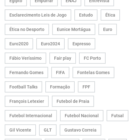
Egipto
Empurrar
ENAJ
Entrevista
Esclarecimento Leis de Jogo
Estudo
Ética
Ética no Desporto
Eunice Mortágua
Euro
Euro2020
Euro2024
Expresso
Fábio Veríssimo
Fair play
FC Porto
Fernando Gomes
FIFA
Fontelas Gomes
Football Talks
Formação
FPF
François Letexier
Futebol de Praia
Futebol Internacional
Futebol Nacional
Futsal
Gil Vicente
GLT
Gustavo Correia