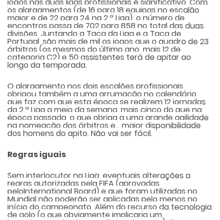
jogos nas duas ligas profissionais é significativo. Com
os alargamentos (de 16 para 18 equipas no escalão
maior e de 22 para 24 na 2.ª Liga), o número de
encontros passa de 702 para 858 no total das duas
divisões. Juntando a Taça da Liga e a Taça de
Portugal, são mais de mil os jogos que o quadro de 23
árbitros (os mesmos do último ano, mais 12 de
categoria C2) e 50 assistentes terá de apitar ao
longo da temporada.
O alargamento nos dois escalões profissionais
obrigou também a uma arrumação no calendário
que faz com que esta época se realizem 12 jornadas
da 2.ª Liga a meio da semana, mais cinco do que na
época passada, o que obriga a uma grande agilidade
na nomeação dos árbitros e... maior disponibilidade
dos homens do apito. Não vai ser fácil.
Regras iguais
Sem interlocutor na Liga, eventuais alterações a
regras autorizadas pela FIFA (aprovadas
peloInternational Board) e que foram utilizadas no
Mundial não poderão ser aplicadas pelo menos no
início do campeonato. Além do recurso da tecnologia
de golo (o que obviamente implicaria um