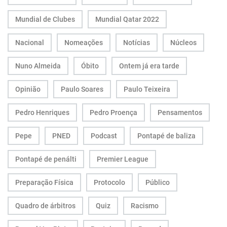
Mundial de Clubes
Mundial Qatar 2022
Nacional
Nomeações
Notícias
Núcleos
Nuno Almeida
Óbito
Ontem já era tarde
Opinião
Paulo Soares
Paulo Teixeira
Pedro Henriques
Pedro Proença
Pensamentos
Pepe
PNED
Podcast
Pontapé de baliza
Pontapé de penálti
Premier League
Preparação Física
Protocolo
Público
Quadro de árbitros
Quiz
Racismo