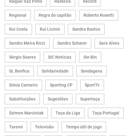
Raquel Vaz Pinto
Rasteira
Record
Regional
Regra do capitão
Roberto Rosetti
Rui Costa
Rui Licínio
Sandra Bastos
Sandro Meira Ricci
Sandro Scharer
Sara Alves
Sérgio Soares
SIC Notícias
Sin Bin
SL Benfica
Solidariedade
Sondagens
Sónia Carneiro
Sporting CP
SportTv
Substituições
Sugestões
Supertaça
Szimon Marciniak
Taça da Liga
Taça Portugal
Taremi
Televisão
Tempo útil de jogo