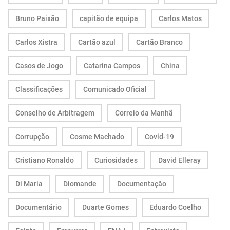
Bruno Paixão
capitão de equipa
Carlos Matos
Carlos Xistra
Cartão azul
Cartão Branco
Casos de Jogo
Catarina Campos
China
Classificações
Comunicado Oficial
Conselho de Arbitragem
Correio da Manhã
Corrupção
Cosme Machado
Covid-19
Cristiano Ronaldo
Curiosidades
David Elleray
Di Maria
Diomande
Documentação
Documentário
Duarte Gomes
Eduardo Coelho