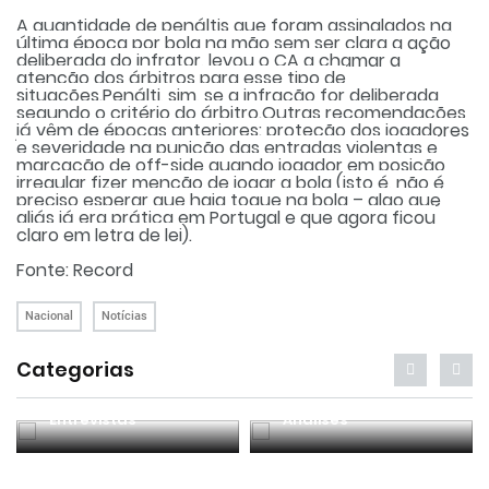
A quantidade de penáltis que foram assinalados na
última época por bola na mão sem ser clara a ação
deliberada do infrator, levou o CA a chamar a
atenção dos árbitros para esse tipo de
situações.Penálti, sim, se a infração for deliberada
segundo o critério do árbitro.Outras recomendações
já vêm de épocas anteriores: proteção dos jogadores
e severidade na punição das entradas violentas e
marcação de off-side quando jogador em posição
irregular fizer menção de jogar a bola (isto é, não é
preciso esperar que haja toque na bola – algo que
aliás já era prática em Portugal e que agora ficou
claro em letra de lei).
Fonte: Record
Nacional
Notícias
Categorias
Entrevistas
Análises