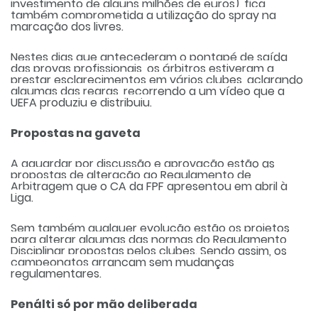
investimento de alguns milhões de euros), fica
também comprometida a utilização do spray na
marcação dos livres.
Nestes dias que antecederam o pontapé de saída
das provas profissionais, os árbitros estiveram a
prestar esclarecimentos em vários clubes, aclarando
algumas das regras, recorrendo a um vídeo que a
UEFA produziu e distribuiu.
Propostas na gaveta
A aguardar por discussão e aprovação estão as
propostas de alteração ao Regulamento de
Arbitragem que o CA da FPF apresentou em abril à
Liga.
Sem também qualquer evolução estão os projetos
para alterar algumas das normas do Regulamento
Disciplinar propostas pelos clubes. Sendo assim, os
campeonatos arrancam sem mudanças
regulamentares.
Penálti só por mão deliberada