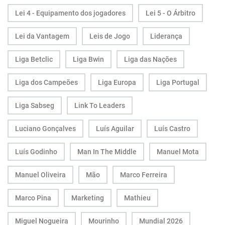
Lei 4 - Equipamento dos jogadores
Lei 5 - O Árbitro
Lei da Vantagem
Leis de Jogo
Liderança
Liga Betclic
Liga Bwin
Liga das Nações
Liga dos Campeões
Liga Europa
Liga Portugal
Liga Sabseg
Link To Leaders
Luciano Gonçalves
Luís Aguilar
Luís Castro
Luís Godinho
Man In The Middle
Manuel Mota
Manuel Oliveira
Mão
Marco Ferreira
Marco Pina
Marketing
Mathieu
Miguel Nogueira
Mourinho
Mundial 2026