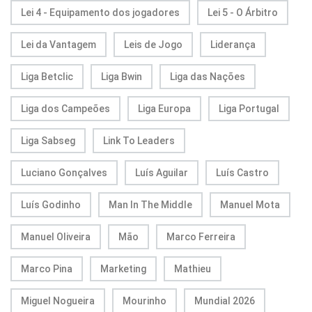
Lei 4 - Equipamento dos jogadores
Lei 5 - O Árbitro
Lei da Vantagem
Leis de Jogo
Liderança
Liga Betclic
Liga Bwin
Liga das Nações
Liga dos Campeões
Liga Europa
Liga Portugal
Liga Sabseg
Link To Leaders
Luciano Gonçalves
Luís Aguilar
Luís Castro
Luís Godinho
Man In The Middle
Manuel Mota
Manuel Oliveira
Mão
Marco Ferreira
Marco Pina
Marketing
Mathieu
Miguel Nogueira
Mourinho
Mundial 2026