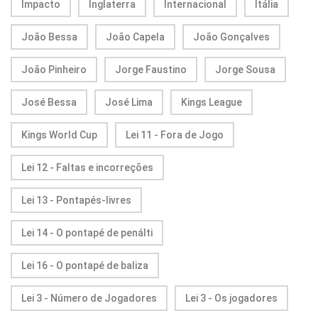
Impacto
Inglaterra
Internacional
Itália
João Bessa
João Capela
João Gonçalves
João Pinheiro
Jorge Faustino
Jorge Sousa
José Bessa
José Lima
Kings League
Kings World Cup
Lei 11 - Fora de Jogo
Lei 12 - Faltas e incorreções
Lei 13 - Pontapés-livres
Lei 14 - O pontapé de penálti
Lei 16 - O pontapé de baliza
Lei 3 - Número de Jogadores
Lei 3 - Os jogadores