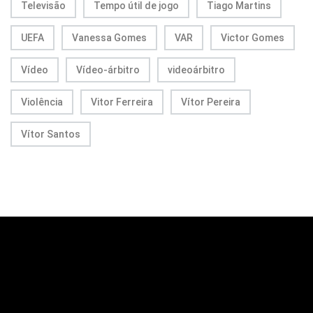
Televisão
Tempo útil de jogo
Tiago Martins
UEFA
Vanessa Gomes
VAR
Victor Gomes
Vídeo
Vídeo-árbitro
videoárbitro
Violência
Vitor Ferreira
Vítor Pereira
Vítor Santos