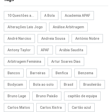
10 Questões a...
A Bola
Academia APAF
Alterações Leis Jogo
Análise Arbitragem
André Narciso
Andreia Sousa
António Nobre
Antony Taylor
APAF
Arábia Saudita
Arbitragem Feminina
Artur Soares Dias
Bancos
Barreiras
Benfica
Benzema
Bodycam
Bola ao solo
Brasil
Brasileirão
Bruno Lage
Bruno Paixão
capitão de equipa
Carlos Matos
Carlos Xistra
Cartão azul