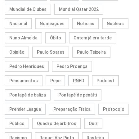
Mundial de Clubes
Mundial Qatar 2022
Nacional
Nomeações
Notícias
Núcleos
Nuno Almeida
Óbito
Ontem já era tarde
Opinião
Paulo Soares
Paulo Teixeira
Pedro Henriques
Pedro Proença
Pensamentos
Pepe
PNED
Podcast
Pontapé de baliza
Pontapé de penálti
Premier League
Preparação Física
Protocolo
Público
Quadro de árbitros
Quiz
Racismo
Raquel Vaz Pinto
Rasteira