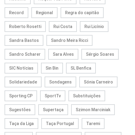
Record
Regional
Regra do capitão
Roberto Rosetti
Rui Costa
Rui Licínio
Sandra Bastos
Sandro Meira Ricci
Sandro Scharer
Sara Alves
Sérgio Soares
SIC Notícias
Sin Bin
SL Benfica
Solidariedade
Sondagens
Sónia Carneiro
Sporting CP
SportTv
Substituições
Sugestões
Supertaça
Szimon Marciniak
Taça da Liga
Taça Portugal
Taremi