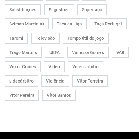
Substituições
Sugestões
Supertaça
Szimon Marciniak
Taça da Liga
Taça Portugal
Taremi
Televisão
Tempo útil de jogo
Tiago Martins
UEFA
Vanessa Gomes
VAR
Victor Gomes
Vídeo
Vídeo-árbitro
videoárbitro
Violência
Vitor Ferreira
Vítor Pereira
Vítor Santos