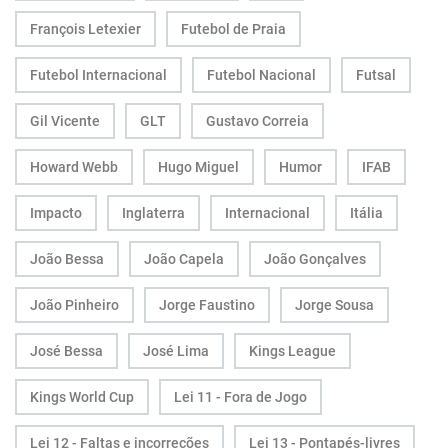
François Letexier
Futebol de Praia
Futebol Internacional
Futebol Nacional
Futsal
Gil Vicente
GLT
Gustavo Correia
Howard Webb
Hugo Miguel
Humor
IFAB
Impacto
Inglaterra
Internacional
Itália
João Bessa
João Capela
João Gonçalves
João Pinheiro
Jorge Faustino
Jorge Sousa
José Bessa
José Lima
Kings League
Kings World Cup
Lei 11 - Fora de Jogo
Lei 12 - Faltas e incorreções
Lei 13 - Pontapés-livres