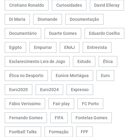
Cristiano Ronaldo
Curiosidades
David Elleray
Di Maria
Diomande
Documentação
Documentário
Duarte Gomes
Eduardo Coelho
Egipto
Empurrar
ENAJ
Entrevista
Esclarecimento Leis de Jogo
Estudo
Ética
Ética no Desporto
Eunice Mortágua
Euro
Euro2020
Euro2024
Expresso
Fábio Veríssimo
Fair play
FC Porto
Fernando Gomes
FIFA
Fontelas Gomes
Football Talks
Formação
FPF