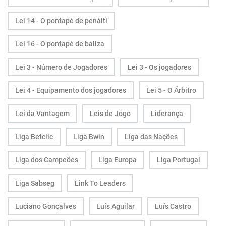
Lei 14 - O pontapé de penálti
Lei 16 - O pontapé de baliza
Lei 3 - Número de Jogadores
Lei 3 - Os jogadores
Lei 4 - Equipamento dos jogadores
Lei 5 - O Árbitro
Lei da Vantagem
Leis de Jogo
Liderança
Liga Betclic
Liga Bwin
Liga das Nações
Liga dos Campeões
Liga Europa
Liga Portugal
Liga Sabseg
Link To Leaders
Luciano Gonçalves
Luís Aguilar
Luís Castro