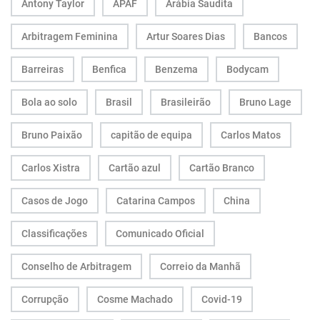
Antony Taylor
APAF
Arábia Saudita
Arbitragem Feminina
Artur Soares Dias
Bancos
Barreiras
Benfica
Benzema
Bodycam
Bola ao solo
Brasil
Brasileirão
Bruno Lage
Bruno Paixão
capitão de equipa
Carlos Matos
Carlos Xistra
Cartão azul
Cartão Branco
Casos de Jogo
Catarina Campos
China
Classificações
Comunicado Oficial
Conselho de Arbitragem
Correio da Manhã
Corrupção
Cosme Machado
Covid-19