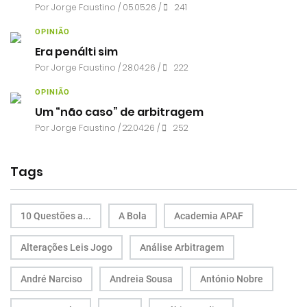
Por
Jorge Faustino
/ 05.05.26 /
241
OPINIÃO
Era penálti sim
Por
Jorge Faustino
/ 28.04.26 /
222
OPINIÃO
Um “não caso” de arbitragem
Por
Jorge Faustino
/ 22.04.26 /
252
Tags
10 Questões a...
A Bola
Academia APAF
Alterações Leis Jogo
Análise Arbitragem
André Narciso
Andreia Sousa
António Nobre