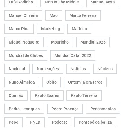
Luís Godinho
Man In The Middle
Manuel Mota
Manuel Oliveira
Mão
Marco Ferreira
Marco Pina
Marketing
Mathieu
Miguel Nogueira
Mourinho
Mundial 2026
Mundial de Clubes
Mundial Qatar 2022
Nacional
Nomeações
Notícias
Núcleos
Nuno Almeida
Óbito
Ontem já era tarde
Opinião
Paulo Soares
Paulo Teixeira
Pedro Henriques
Pedro Proença
Pensamentos
Pepe
PNED
Podcast
Pontapé de baliza