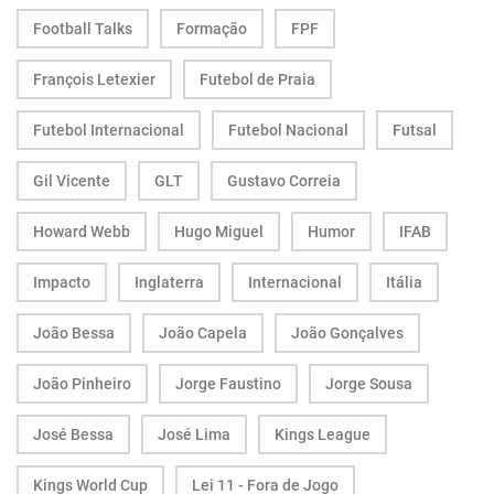
Football Talks
Formação
FPF
François Letexier
Futebol de Praia
Futebol Internacional
Futebol Nacional
Futsal
Gil Vicente
GLT
Gustavo Correia
Howard Webb
Hugo Miguel
Humor
IFAB
Impacto
Inglaterra
Internacional
Itália
João Bessa
João Capela
João Gonçalves
João Pinheiro
Jorge Faustino
Jorge Sousa
José Bessa
José Lima
Kings League
Kings World Cup
Lei 11 - Fora de Jogo