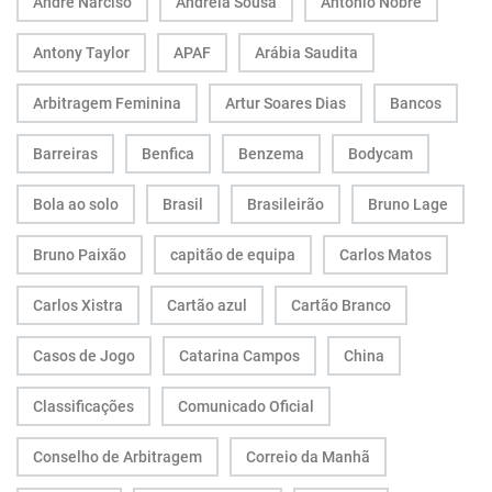
André Narciso
Andreia Sousa
António Nobre
Antony Taylor
APAF
Arábia Saudita
Arbitragem Feminina
Artur Soares Dias
Bancos
Barreiras
Benfica
Benzema
Bodycam
Bola ao solo
Brasil
Brasileirão
Bruno Lage
Bruno Paixão
capitão de equipa
Carlos Matos
Carlos Xistra
Cartão azul
Cartão Branco
Casos de Jogo
Catarina Campos
China
Classificações
Comunicado Oficial
Conselho de Arbitragem
Correio da Manhã