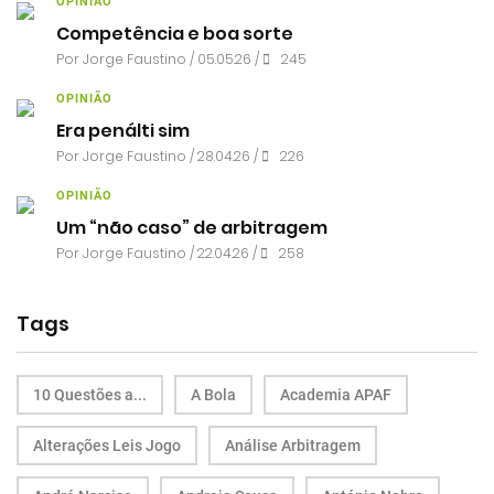
OPINIÃO
Competência e boa sorte
Por
Jorge Faustino
/ 05.05.26 /
245
OPINIÃO
Era penálti sim
Por
Jorge Faustino
/ 28.04.26 /
226
OPINIÃO
Um “não caso” de arbitragem
Por
Jorge Faustino
/ 22.04.26 /
258
Tags
10 Questões a...
A Bola
Academia APAF
Alterações Leis Jogo
Análise Arbitragem