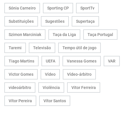
Sónia Carneiro
Sporting CP
SportTv
Substituições
Sugestões
Supertaça
Szimon Marciniak
Taça da Liga
Taça Portugal
Taremi
Televisão
Tempo útil de jogo
Tiago Martins
UEFA
Vanessa Gomes
VAR
Victor Gomes
Vídeo
Vídeo-árbitro
videoárbitro
Violência
Vitor Ferreira
Vítor Pereira
Vítor Santos