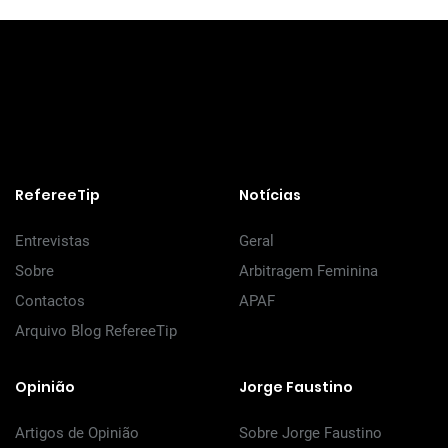
RefereeTip
Notícias
Entrevistas
Geral
Sobre
Arbitragem Feminina
Contactos
APAF
Arquivo Blog RefereeTip
Opinião
Jorge Faustino
Artigos de Opinião
Sobre Jorge Faustino