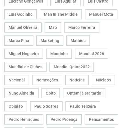
Luciano Gonçalves
Luís Aguilar
Luís Castro
Luís Godinho
Man In The Middle
Manuel Mota
Manuel Oliveira
Mão
Marco Ferreira
Marco Pina
Marketing
Mathieu
Miguel Nogueira
Mourinho
Mundial 2026
Mundial de Clubes
Mundial Qatar 2022
Nacional
Nomeações
Notícias
Núcleos
Nuno Almeida
Óbito
Ontem já era tarde
Opinião
Paulo Soares
Paulo Teixeira
Pedro Henriques
Pedro Proença
Pensamentos