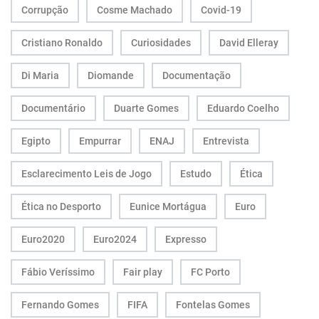
Corrupção
Cosme Machado
Covid-19
Cristiano Ronaldo
Curiosidades
David Elleray
Di Maria
Diomande
Documentação
Documentário
Duarte Gomes
Eduardo Coelho
Egipto
Empurrar
ENAJ
Entrevista
Esclarecimento Leis de Jogo
Estudo
Ética
Ética no Desporto
Eunice Mortágua
Euro
Euro2020
Euro2024
Expresso
Fábio Veríssimo
Fair play
FC Porto
Fernando Gomes
FIFA
Fontelas Gomes