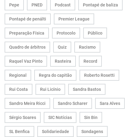
Pepe
PNED
Podcast
Pontapé de baliza
Pontapé de penálti
Premier League
Preparação Física
Protocolo
Público
Quadro de árbitros
Quiz
Racismo
Raquel Vaz Pinto
Rasteira
Record
Regional
Regra do capitão
Roberto Rosetti
Rui Costa
Rui Licínio
Sandra Bastos
Sandro Meira Ricci
Sandro Scharer
Sara Alves
Sérgio Soares
SIC Notícias
Sin Bin
SL Benfica
Solidariedade
Sondagens