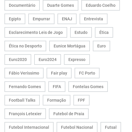
Documentário
Duarte Gomes
Eduardo Coelho
Egipto
Empurrar
ENAJ
Entrevista
Esclarecimento Leis de Jogo
Estudo
Ética
Ética no Desporto
Eunice Mortágua
Euro
Euro2020
Euro2024
Expresso
Fábio Veríssimo
Fair play
FC Porto
Fernando Gomes
FIFA
Fontelas Gomes
Football Talks
Formação
FPF
François Letexier
Futebol de Praia
Futebol Internacional
Futebol Nacional
Futsal