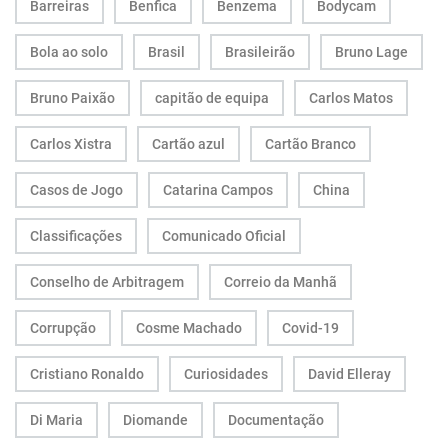
Barreiras
Benfica
Benzema
Bodycam
Bola ao solo
Brasil
Brasileirão
Bruno Lage
Bruno Paixão
capitão de equipa
Carlos Matos
Carlos Xistra
Cartão azul
Cartão Branco
Casos de Jogo
Catarina Campos
China
Classificações
Comunicado Oficial
Conselho de Arbitragem
Correio da Manhã
Corrupção
Cosme Machado
Covid-19
Cristiano Ronaldo
Curiosidades
David Elleray
Di Maria
Diomande
Documentação