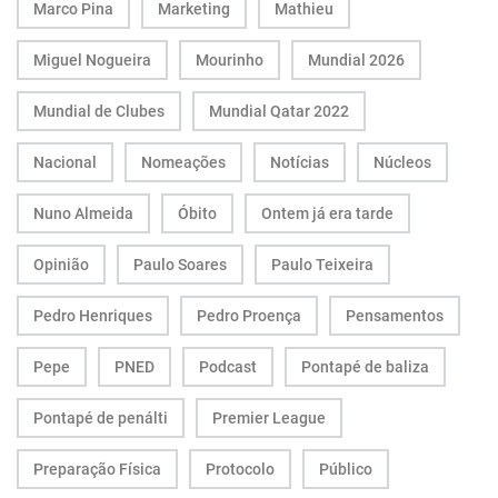
Marco Pina
Marketing
Mathieu
Miguel Nogueira
Mourinho
Mundial 2026
Mundial de Clubes
Mundial Qatar 2022
Nacional
Nomeações
Notícias
Núcleos
Nuno Almeida
Óbito
Ontem já era tarde
Opinião
Paulo Soares
Paulo Teixeira
Pedro Henriques
Pedro Proença
Pensamentos
Pepe
PNED
Podcast
Pontapé de baliza
Pontapé de penálti
Premier League
Preparação Física
Protocolo
Público