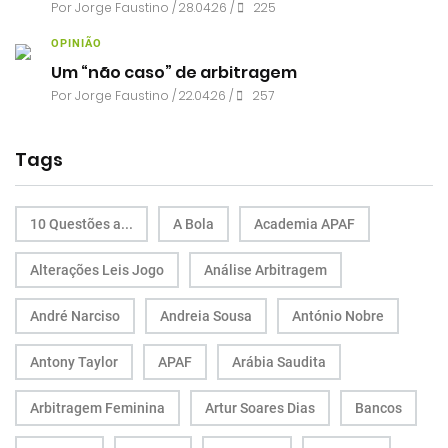
Por
Jorge Faustino
/ 28.04.26 /
225
OPINIÃO
Um “não caso” de arbitragem
Por
Jorge Faustino
/ 22.04.26 /
257
Tags
10 Questões a...
A Bola
Academia APAF
Alterações Leis Jogo
Análise Arbitragem
André Narciso
Andreia Sousa
António Nobre
Antony Taylor
APAF
Arábia Saudita
Arbitragem Feminina
Artur Soares Dias
Bancos