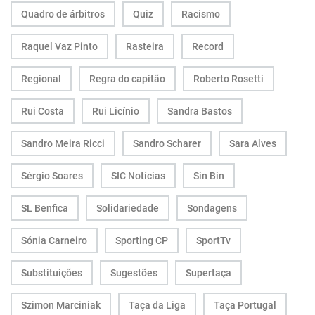
Quadro de árbitros
Quiz
Racismo
Raquel Vaz Pinto
Rasteira
Record
Regional
Regra do capitão
Roberto Rosetti
Rui Costa
Rui Licínio
Sandra Bastos
Sandro Meira Ricci
Sandro Scharer
Sara Alves
Sérgio Soares
SIC Notícias
Sin Bin
SL Benfica
Solidariedade
Sondagens
Sónia Carneiro
Sporting CP
SportTv
Substituições
Sugestões
Supertaça
Szimon Marciniak
Taça da Liga
Taça Portugal