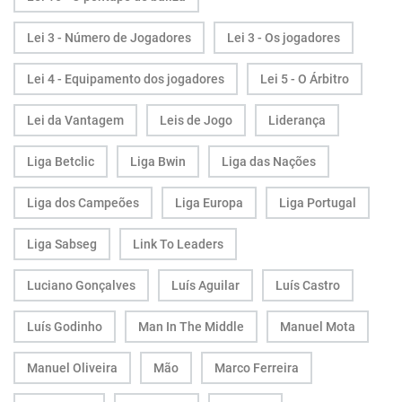
Lei 3 - Número de Jogadores
Lei 3 - Os jogadores
Lei 4 - Equipamento dos jogadores
Lei 5 - O Árbitro
Lei da Vantagem
Leis de Jogo
Liderança
Liga Betclic
Liga Bwin
Liga das Nações
Liga dos Campeões
Liga Europa
Liga Portugal
Liga Sabseg
Link To Leaders
Luciano Gonçalves
Luís Aguilar
Luís Castro
Luís Godinho
Man In The Middle
Manuel Mota
Manuel Oliveira
Mão
Marco Ferreira