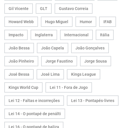
Gil Vicente
GLT
Gustavo Correia
Howard Webb
Hugo Miguel
Humor
IFAB
Impacto
Inglaterra
Internacional
Itália
João Bessa
João Capela
João Gonçalves
João Pinheiro
Jorge Faustino
Jorge Sousa
José Bessa
José Lima
Kings League
Kings World Cup
Lei 11 - Fora de Jogo
Lei 12 - Faltas e incorreções
Lei 13 - Pontapés-livres
Lei 14 - O pontapé de penálti
Lei 16 - O pontapé de baliza