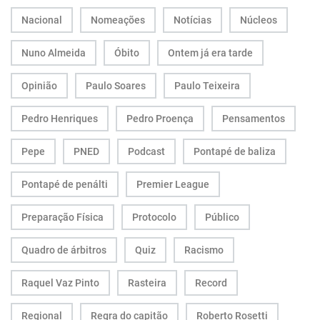
Nacional
Nomeações
Notícias
Núcleos
Nuno Almeida
Óbito
Ontem já era tarde
Opinião
Paulo Soares
Paulo Teixeira
Pedro Henriques
Pedro Proença
Pensamentos
Pepe
PNED
Podcast
Pontapé de baliza
Pontapé de penálti
Premier League
Preparação Física
Protocolo
Público
Quadro de árbitros
Quiz
Racismo
Raquel Vaz Pinto
Rasteira
Record
Regional
Regra do capitão
Roberto Rosetti