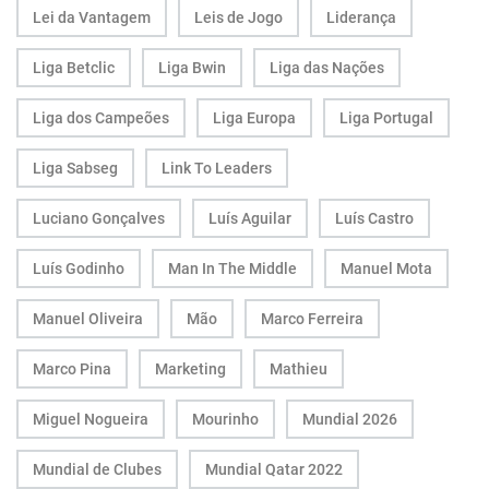
Lei da Vantagem
Leis de Jogo
Liderança
Liga Betclic
Liga Bwin
Liga das Nações
Liga dos Campeões
Liga Europa
Liga Portugal
Liga Sabseg
Link To Leaders
Luciano Gonçalves
Luís Aguilar
Luís Castro
Luís Godinho
Man In The Middle
Manuel Mota
Manuel Oliveira
Mão
Marco Ferreira
Marco Pina
Marketing
Mathieu
Miguel Nogueira
Mourinho
Mundial 2026
Mundial de Clubes
Mundial Qatar 2022