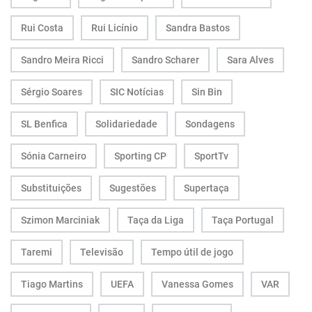
Rui Costa
Rui Licínio
Sandra Bastos
Sandro Meira Ricci
Sandro Scharer
Sara Alves
Sérgio Soares
SIC Notícias
Sin Bin
SL Benfica
Solidariedade
Sondagens
Sónia Carneiro
Sporting CP
SportTv
Substituições
Sugestões
Supertaça
Szimon Marciniak
Taça da Liga
Taça Portugal
Taremi
Televisão
Tempo útil de jogo
Tiago Martins
UEFA
Vanessa Gomes
VAR