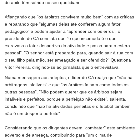
do apito têm sofrido no seu quotidiano.
Afiançando que "os árbitros convivem muito bem" com as críticas
e reparando que "algumas delas até conferem algum fator
pedagógico" e podem ajudar a "aprender com os erros", o
presidente do CA constata que "o que incomoda é o que
extravasa o fator desportivo da atividade e passa para a esfera
pessoal". "O senhor está preparado para, quando sair à rua com
o seu filho pela mão, ser ameaçado e ser ofendido?" Questiona
Vítor Pereira, dirigindo-se ao jornalista que o entrevistava.
Numa mensagem aos adeptos, o líder do CA realça que "não há
arbitragens infalíveis" e que "os árbitros falham como todas as
outras pessoas". "Não podem querer que os árbitros sejam
infalíveis e perfeitos, porque a perfeição não existe", salienta,
concluindo que "não há atividades perfeitas e o futebol também
não é um desporto perfeito".
Considerando que os dirigentes devem "combater" este ambiente
adverso e de ameaça, contribuindo para "um clima de