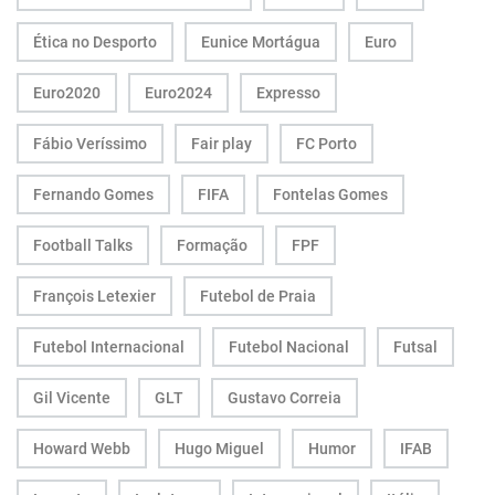
Ética no Desporto
Eunice Mortágua
Euro
Euro2020
Euro2024
Expresso
Fábio Veríssimo
Fair play
FC Porto
Fernando Gomes
FIFA
Fontelas Gomes
Football Talks
Formação
FPF
François Letexier
Futebol de Praia
Futebol Internacional
Futebol Nacional
Futsal
Gil Vicente
GLT
Gustavo Correia
Howard Webb
Hugo Miguel
Humor
IFAB