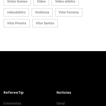
Victor Gomes
Vídeo
Vídeo-árbitro
videoárbitro
Violência
Vitor Ferreira
Vítor Pereira
Vítor Santos
RefereeTip
Notícias
Entrevistas
Geral