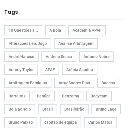
Tags
10 Questões a...
A Bola
Academia APAF
Alterações Leis Jogo
Análise Arbitragem
André Narciso
Andreia Sousa
António Nobre
Antony Taylor
APAF
Arábia Saudita
Arbitragem Feminina
Artur Soares Dias
Bancos
Barreiras
Benfica
Benzema
Bodycam
Bola ao solo
Brasil
Brasileirão
Bruno Lage
Bruno Paixão
capitão de equipa
Carlos Matos