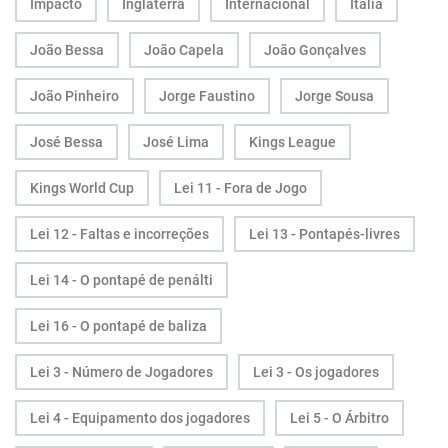
Impacto
Inglaterra
Internacional
Itália
João Bessa
João Capela
João Gonçalves
João Pinheiro
Jorge Faustino
Jorge Sousa
José Bessa
José Lima
Kings League
Kings World Cup
Lei 11 - Fora de Jogo
Lei 12 - Faltas e incorreções
Lei 13 - Pontapés-livres
Lei 14 - O pontapé de penálti
Lei 16 - O pontapé de baliza
Lei 3 - Número de Jogadores
Lei 3 - Os jogadores
Lei 4 - Equipamento dos jogadores
Lei 5 - O Árbitro