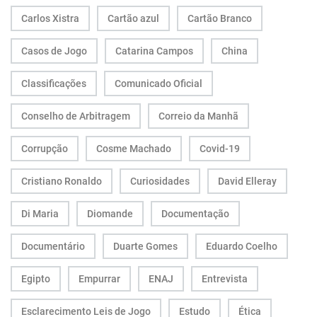
Carlos Xistra
Cartão azul
Cartão Branco
Casos de Jogo
Catarina Campos
China
Classificações
Comunicado Oficial
Conselho de Arbitragem
Correio da Manhã
Corrupção
Cosme Machado
Covid-19
Cristiano Ronaldo
Curiosidades
David Elleray
Di Maria
Diomande
Documentação
Documentário
Duarte Gomes
Eduardo Coelho
Egipto
Empurrar
ENAJ
Entrevista
Esclarecimento Leis de Jogo
Estudo
Ética