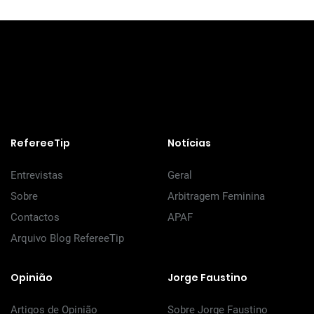
RefereeTip
Notícias
Entrevistas
Geral
Sobre
Arbitragem Feminina
Contactos
APAF
Arquivo Blog RefereeTip
Opinião
Jorge Faustino
Artigos de Opinião
Sobre Jorge Faustino