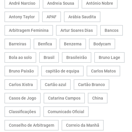
André Narciso
Andreia Sousa
António Nobre
Antony Taylor
APAF
Arábia Saudita
Arbitragem Feminina
Artur Soares Dias
Bancos
Barreiras
Benfica
Benzema
Bodycam
Bola ao solo
Brasil
Brasileirão
Bruno Lage
Bruno Paixão
capitão de equipa
Carlos Matos
Carlos Xistra
Cartão azul
Cartão Branco
Casos de Jogo
Catarina Campos
China
Classificações
Comunicado Oficial
Conselho de Arbitragem
Correio da Manhã