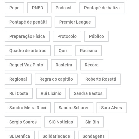
Pepe
PNED
Podcast
Pontapé de baliza
Pontapé de penálti
Premier League
Preparação Física
Protocolo
Público
Quadro de árbitros
Quiz
Racismo
Raquel Vaz Pinto
Rasteira
Record
Regional
Regra do capitão
Roberto Rosetti
Rui Costa
Rui Licínio
Sandra Bastos
Sandro Meira Ricci
Sandro Scharer
Sara Alves
Sérgio Soares
SIC Notícias
Sin Bin
SL Benfica
Solidariedade
Sondagens