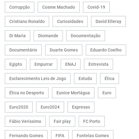
Corrupção
Cosme Machado
Covid-19
Cristiano Ronaldo
Curiosidades
David Elleray
Di Maria
Diomande
Documentação
Documentário
Duarte Gomes
Eduardo Coelho
Egipto
Empurrar
ENAJ
Entrevista
Esclarecimento Leis de Jogo
Estudo
Ética
Ética no Desporto
Eunice Mortágua
Euro
Euro2020
Euro2024
Expresso
Fábio Veríssimo
Fair play
FC Porto
Fernando Gomes
FIFA
Fontelas Gomes