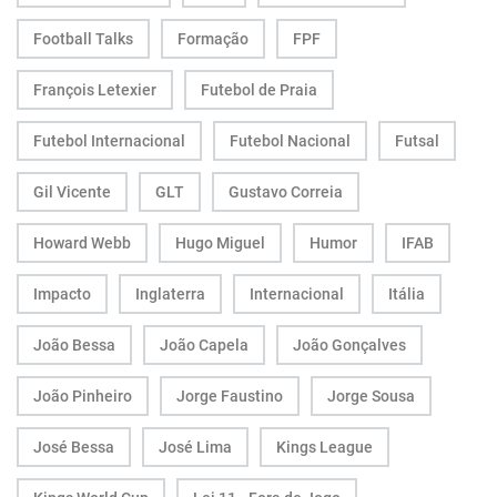
Football Talks
Formação
FPF
François Letexier
Futebol de Praia
Futebol Internacional
Futebol Nacional
Futsal
Gil Vicente
GLT
Gustavo Correia
Howard Webb
Hugo Miguel
Humor
IFAB
Impacto
Inglaterra
Internacional
Itália
João Bessa
João Capela
João Gonçalves
João Pinheiro
Jorge Faustino
Jorge Sousa
José Bessa
José Lima
Kings League