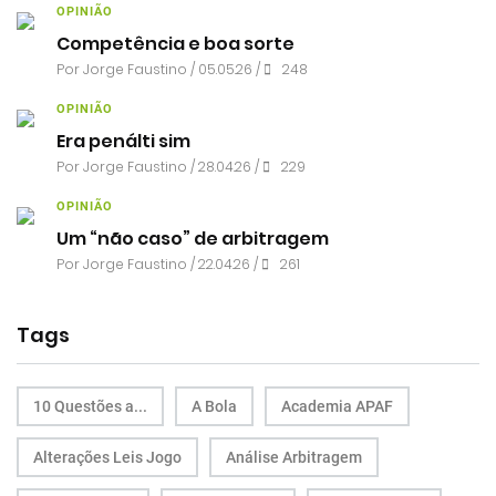
OPINIÃO
Competência e boa sorte
Por
Jorge Faustino
/ 05.05.26 /
248
OPINIÃO
Era penálti sim
Por
Jorge Faustino
/ 28.04.26 /
229
OPINIÃO
Um “não caso” de arbitragem
Por
Jorge Faustino
/ 22.04.26 /
261
Tags
10 Questões a...
A Bola
Academia APAF
Alterações Leis Jogo
Análise Arbitragem