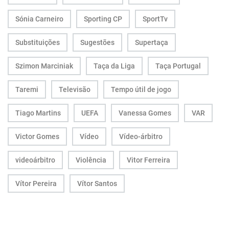
Sónia Carneiro
Sporting CP
SportTv
Substituições
Sugestões
Supertaça
Szimon Marciniak
Taça da Liga
Taça Portugal
Taremi
Televisão
Tempo útil de jogo
Tiago Martins
UEFA
Vanessa Gomes
VAR
Victor Gomes
Vídeo
Vídeo-árbitro
videoárbitro
Violência
Vitor Ferreira
Vítor Pereira
Vítor Santos