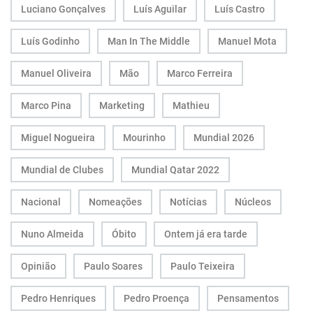
Luciano Gonçalves
Luís Aguilar
Luís Castro
Luís Godinho
Man In The Middle
Manuel Mota
Manuel Oliveira
Mão
Marco Ferreira
Marco Pina
Marketing
Mathieu
Miguel Nogueira
Mourinho
Mundial 2026
Mundial de Clubes
Mundial Qatar 2022
Nacional
Nomeações
Notícias
Núcleos
Nuno Almeida
Óbito
Ontem já era tarde
Opinião
Paulo Soares
Paulo Teixeira
Pedro Henriques
Pedro Proença
Pensamentos