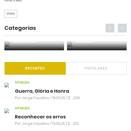
Fonte: A Bola
Vídeo
Categorias
Entrevistas
Análises
RECENTES
POPULARES
OPINIÃO
Guerra, Glória e Honra
Por
Jorge Faustino
/ 18.05.26 /
208
OPINIÃO
Reconhecer os erros
Por
Jorge Faustino
/ 13.05.26 /
222