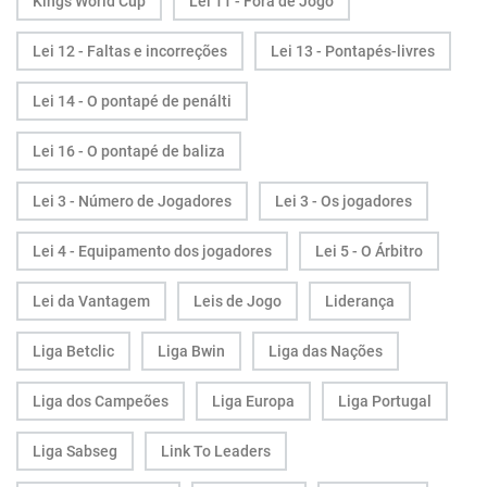
Kings World Cup
Lei 11 - Fora de Jogo
Lei 12 - Faltas e incorreções
Lei 13 - Pontapés-livres
Lei 14 - O pontapé de penálti
Lei 16 - O pontapé de baliza
Lei 3 - Número de Jogadores
Lei 3 - Os jogadores
Lei 4 - Equipamento dos jogadores
Lei 5 - O Árbitro
Lei da Vantagem
Leis de Jogo
Liderança
Liga Betclic
Liga Bwin
Liga das Nações
Liga dos Campeões
Liga Europa
Liga Portugal
Liga Sabseg
Link To Leaders