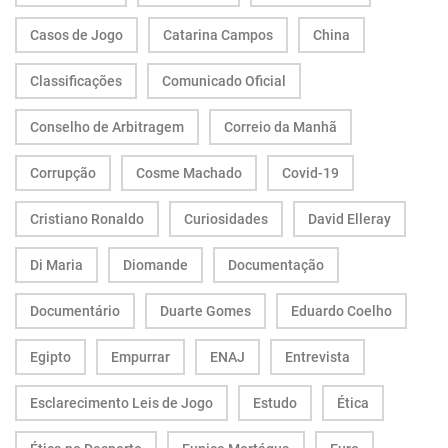
Casos de Jogo
Catarina Campos
China
Classificações
Comunicado Oficial
Conselho de Arbitragem
Correio da Manhã
Corrupção
Cosme Machado
Covid-19
Cristiano Ronaldo
Curiosidades
David Elleray
Di Maria
Diomande
Documentação
Documentário
Duarte Gomes
Eduardo Coelho
Egipto
Empurrar
ENAJ
Entrevista
Esclarecimento Leis de Jogo
Estudo
Ética