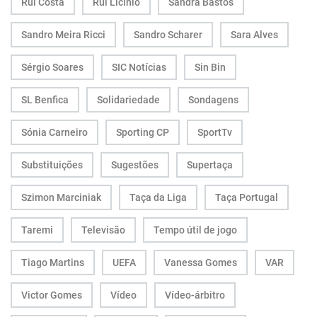
Rui Costa
Rui Licínio
Sandra Bastos
Sandro Meira Ricci
Sandro Scharer
Sara Alves
Sérgio Soares
SIC Notícias
Sin Bin
SL Benfica
Solidariedade
Sondagens
Sónia Carneiro
Sporting CP
SportTv
Substituições
Sugestões
Supertaça
Szimon Marciniak
Taça da Liga
Taça Portugal
Taremi
Televisão
Tempo útil de jogo
Tiago Martins
UEFA
Vanessa Gomes
VAR
Victor Gomes
Vídeo
Vídeo-árbitro