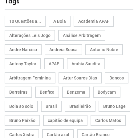
Tags
10 Questões a...
A Bola
Academia APAF
Alterações Leis Jogo
Análise Arbitragem
André Narciso
Andreia Sousa
António Nobre
Antony Taylor
APAF
Arábia Saudita
Arbitragem Feminina
Artur Soares Dias
Bancos
Barreiras
Benfica
Benzema
Bodycam
Bola ao solo
Brasil
Brasileirão
Bruno Lage
Bruno Paixão
capitão de equipa
Carlos Matos
Carlos Xistra
Cartão azul
Cartão Branco