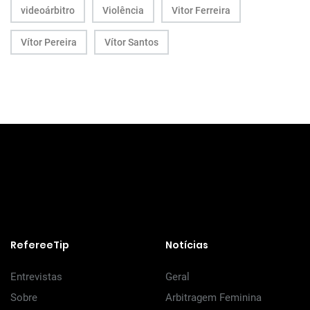
videoárbitro
Violência
Vitor Ferreira
Vítor Pereira
Vítor Santos
RefereeTip
Notícias
Entrevistas
Geral
Sobre
Arbitragem Feminina