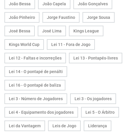
João Bessa
João Capela
João Gonçalves
João Pinheiro
Jorge Faustino
Jorge Sousa
José Bessa
José Lima
Kings League
Kings World Cup
Lei 11 - Fora de Jogo
Lei 12 - Faltas e incorreções
Lei 13 - Pontapés-livres
Lei 14 - O pontapé de penálti
Lei 16 - O pontapé de baliza
Lei 3 - Número de Jogadores
Lei 3 - Os jogadores
Lei 4 - Equipamento dos jogadores
Lei 5 - O Árbitro
Lei da Vantagem
Leis de Jogo
Liderança