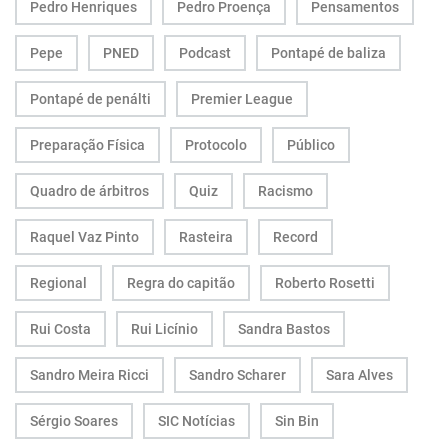
Pedro Henriques
Pedro Proença
Pensamentos
Pepe
PNED
Podcast
Pontapé de baliza
Pontapé de penálti
Premier League
Preparação Física
Protocolo
Público
Quadro de árbitros
Quiz
Racismo
Raquel Vaz Pinto
Rasteira
Record
Regional
Regra do capitão
Roberto Rosetti
Rui Costa
Rui Licínio
Sandra Bastos
Sandro Meira Ricci
Sandro Scharer
Sara Alves
Sérgio Soares
SIC Notícias
Sin Bin