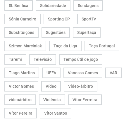
SL Benfica
Solidariedade
Sondagens
Sónia Carneiro
Sporting CP
SportTv
Substituições
Sugestões
Supertaça
Szimon Marciniak
Taça da Liga
Taça Portugal
Taremi
Televisão
Tempo útil de jogo
Tiago Martins
UEFA
Vanessa Gomes
VAR
Victor Gomes
Vídeo
Vídeo-árbitro
videoárbitro
Violência
Vitor Ferreira
Vítor Pereira
Vítor Santos