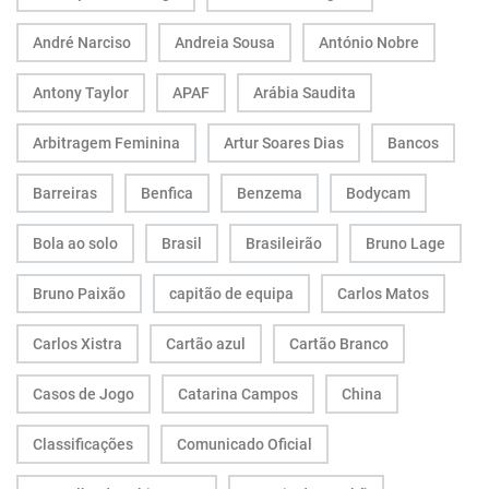
André Narciso
Andreia Sousa
António Nobre
Antony Taylor
APAF
Arábia Saudita
Arbitragem Feminina
Artur Soares Dias
Bancos
Barreiras
Benfica
Benzema
Bodycam
Bola ao solo
Brasil
Brasileirão
Bruno Lage
Bruno Paixão
capitão de equipa
Carlos Matos
Carlos Xistra
Cartão azul
Cartão Branco
Casos de Jogo
Catarina Campos
China
Classificações
Comunicado Oficial