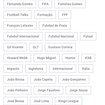
Fernando Gomes
FIFA
Fontelas Gomes
Football Talks
Formação
FPF
François Letexier
Futebol de Praia
Futebol Internacional
Futebol Nacional
Futsal
Gil Vicente
GLT
Gustavo Correia
Howard Webb
Hugo Miguel
Humor
IFAB
Impacto
Inglaterra
Internacional
Itália
João Bessa
João Capela
João Gonçalves
João Pinheiro
Jorge Faustino
Jorge Sousa
José Bessa
José Lima
Kings League