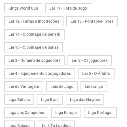
Kings World Cup
Lei 11 - Fora de Jogo
Lei 12 - Faltas e incorreções
Lei 13 - Pontapés-livres
Lei 14 - O pontapé de penálti
Lei 16 - O pontapé de baliza
Lei 3 - Número de Jogadores
Lei 3 - Os jogadores
Lei 4 - Equipamento dos jogadores
Lei 5 - O Árbitro
Lei da Vantagem
Leis de Jogo
Liderança
Liga Betclic
Liga Bwin
Liga das Nações
Liga dos Campeões
Liga Europa
Liga Portugal
Liga Sabseg
Link To Leaders