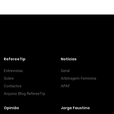
RefereeTip
Notícias
Entrevistas
Geral
Sobre
Arbitragem Feminina
Contactos
APAF
Arquivo Blog RefereeTip
Opinião
Jorge Faustino