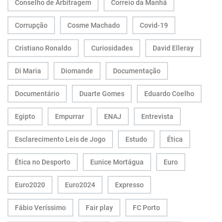
Conselho de Arbitragem
Correio da Manhã
Corrupção
Cosme Machado
Covid-19
Cristiano Ronaldo
Curiosidades
David Elleray
Di Maria
Diomande
Documentação
Documentário
Duarte Gomes
Eduardo Coelho
Egipto
Empurrar
ENAJ
Entrevista
Esclarecimento Leis de Jogo
Estudo
Ética
Ética no Desporto
Eunice Mortágua
Euro
Euro2020
Euro2024
Expresso
Fábio Veríssimo
Fair play
FC Porto