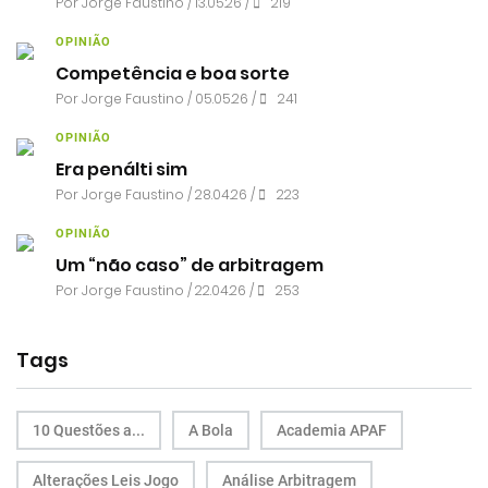
Por
Jorge Faustino
/ 13.05.26 /
219
OPINIÃO
Competência e boa sorte
Por
Jorge Faustino
/ 05.05.26 /
241
OPINIÃO
Era penálti sim
Por
Jorge Faustino
/ 28.04.26 /
223
OPINIÃO
Um “não caso” de arbitragem
Por
Jorge Faustino
/ 22.04.26 /
253
Tags
10 Questões a...
A Bola
Academia APAF
Alterações Leis Jogo
Análise Arbitragem