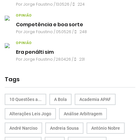
Por
Jorge Faustino
/ 13.05.26 /
224
OPINIÃO
Competência e boa sorte
Por
Jorge Faustino
/ 05.05.26 /
248
OPINIÃO
Era penálti sim
Por
Jorge Faustino
/ 28.04.26 /
231
Tags
10 Questões a...
A Bola
Academia APAF
Alterações Leis Jogo
Análise Arbitragem
André Narciso
Andreia Sousa
António Nobre