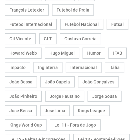
François Letexier
Futebol de Praia
Futebol Internacional
Futebol Nacional
Futsal
Gil Vicente
GLT
Gustavo Correia
Howard Webb
Hugo Miguel
Humor
IFAB
Impacto
Inglaterra
Internacional
Itália
João Bessa
João Capela
João Gonçalves
João Pinheiro
Jorge Faustino
Jorge Sousa
José Bessa
José Lima
Kings League
Kings World Cup
Lei 11 - Fora de Jogo
Lei 12 - Faltas e incorreções
Lei 13 - Pontapés-livres