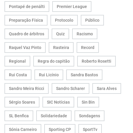
Pontapé de penálti
Premier League
Preparação Física
Protocolo
Público
Quadro de árbitros
Quiz
Racismo
Raquel Vaz Pinto
Rasteira
Record
Regional
Regra do capitão
Roberto Rosetti
Rui Costa
Rui Licínio
Sandra Bastos
Sandro Meira Ricci
Sandro Scharer
Sara Alves
Sérgio Soares
SIC Notícias
Sin Bin
SL Benfica
Solidariedade
Sondagens
Sónia Carneiro
Sporting CP
SportTv