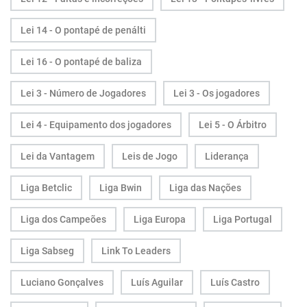
Lei 14 - O pontapé de penálti
Lei 16 - O pontapé de baliza
Lei 3 - Número de Jogadores
Lei 3 - Os jogadores
Lei 4 - Equipamento dos jogadores
Lei 5 - O Árbitro
Lei da Vantagem
Leis de Jogo
Liderança
Liga Betclic
Liga Bwin
Liga das Nações
Liga dos Campeões
Liga Europa
Liga Portugal
Liga Sabseg
Link To Leaders
Luciano Gonçalves
Luís Aguilar
Luís Castro