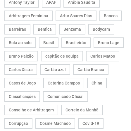
Antony Taylor
APAF
Arábia Saudita
Arbitragem Feminina
Artur Soares Dias
Bancos
Barreiras
Benfica
Benzema
Bodycam
Bola ao solo
Brasil
Brasileirão
Bruno Lage
Bruno Paixão
capitão de equipa
Carlos Matos
Carlos Xistra
Cartão azul
Cartão Branco
Casos de Jogo
Catarina Campos
China
Classificações
Comunicado Oficial
Conselho de Arbitragem
Correio da Manhã
Corrupção
Cosme Machado
Covid-19