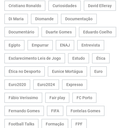
Cristiano Ronaldo
Curiosidades
David Elleray
Di Maria
Diomande
Documentação
Documentário
Duarte Gomes
Eduardo Coelho
Egipto
Empurrar
ENAJ
Entrevista
Esclarecimento Leis de Jogo
Estudo
Ética
Ética no Desporto
Eunice Mortágua
Euro
Euro2020
Euro2024
Expresso
Fábio Veríssimo
Fair play
FC Porto
Fernando Gomes
FIFA
Fontelas Gomes
Football Talks
Formação
FPF