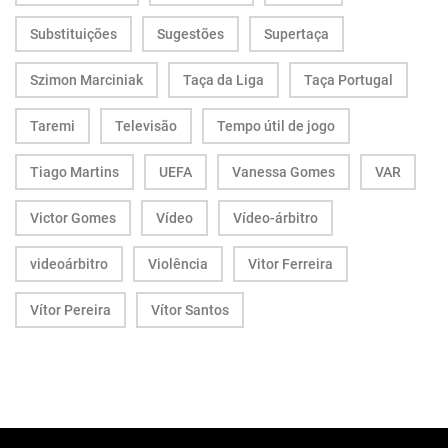
Substituições
Sugestões
Supertaça
Szimon Marciniak
Taça da Liga
Taça Portugal
Taremi
Televisão
Tempo útil de jogo
Tiago Martins
UEFA
Vanessa Gomes
VAR
Victor Gomes
Vídeo
Vídeo-árbitro
videoárbitro
Violência
Vitor Ferreira
Vítor Pereira
Vítor Santos