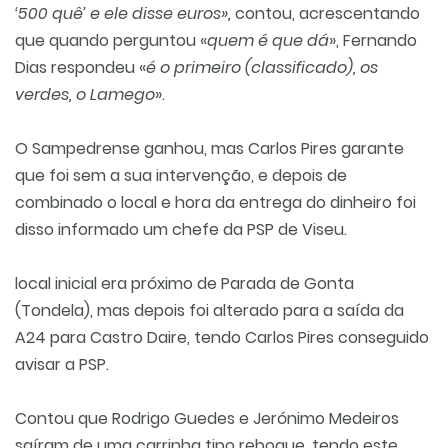
‘500 quê’ e ele disse euros»,
contou, acrescentando
que quando perguntou «
quem é que dá
», Fernando
Dias respondeu «
é o primeiro (classificado), os
verdes, o Lamego
».
O Sampedrense ganhou, mas Carlos Pires garante
que foi sem a sua intervenção, e depois de
combinado o local e hora da entrega do dinheiro foi
disso informado um chefe da PSP de Viseu.
local inicial era próximo de Parada de Gonta
(Tondela), mas depois foi alterado para a saída da
A24 para Castro Daire, tendo Carlos Pires conseguido
avisar a PSP.
Contou que Rodrigo Guedes e Jerónimo Medeiros
saíram de uma carrinha tipo reboque, tendo este