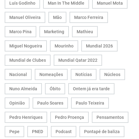
Luís Godinho
Man In The Middle
Manuel Mota
Manuel Oliveira
Mão
Marco Ferreira
Marco Pina
Marketing
Mathieu
Miguel Nogueira
Mourinho
Mundial 2026
Mundial de Clubes
Mundial Qatar 2022
Nacional
Nomeações
Notícias
Núcleos
Nuno Almeida
Óbito
Ontem já era tarde
Opinião
Paulo Soares
Paulo Teixeira
Pedro Henriques
Pedro Proença
Pensamentos
Pepe
PNED
Podcast
Pontapé de baliza