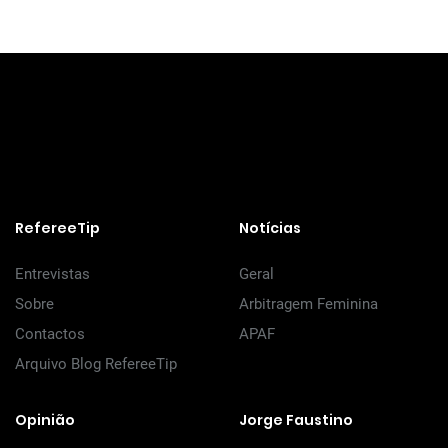
RefereeTip
Notícias
Entrevistas
Geral
Sobre
Arbitragem Feminina
Contactos
APAF
Arquivo Blog RefereeTip
Opinião
Jorge Faustino