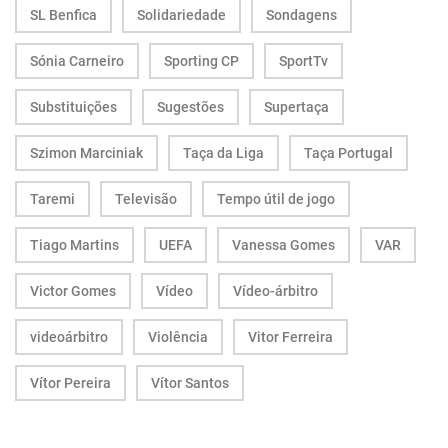
SL Benfica
Solidariedade
Sondagens
Sónia Carneiro
Sporting CP
SportTv
Substituições
Sugestões
Supertaça
Szimon Marciniak
Taça da Liga
Taça Portugal
Taremi
Televisão
Tempo útil de jogo
Tiago Martins
UEFA
Vanessa Gomes
VAR
Victor Gomes
Vídeo
Vídeo-árbitro
videoárbitro
Violência
Vitor Ferreira
Vítor Pereira
Vítor Santos