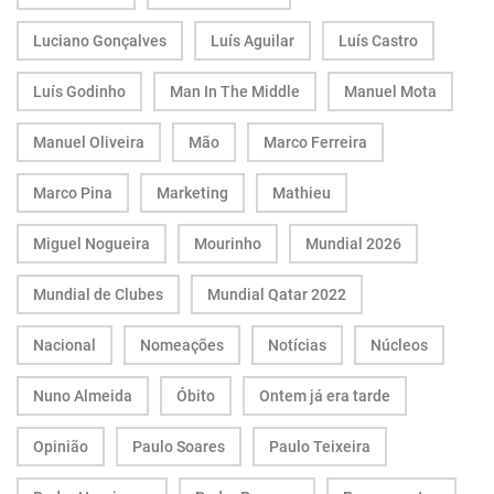
Luciano Gonçalves
Luís Aguilar
Luís Castro
Luís Godinho
Man In The Middle
Manuel Mota
Manuel Oliveira
Mão
Marco Ferreira
Marco Pina
Marketing
Mathieu
Miguel Nogueira
Mourinho
Mundial 2026
Mundial de Clubes
Mundial Qatar 2022
Nacional
Nomeações
Notícias
Núcleos
Nuno Almeida
Óbito
Ontem já era tarde
Opinião
Paulo Soares
Paulo Teixeira