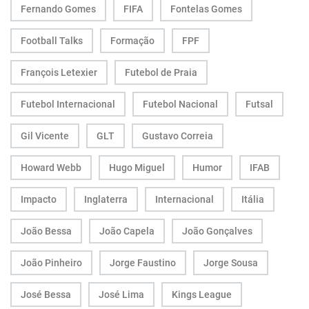
Fernando Gomes
FIFA
Fontelas Gomes
Football Talks
Formação
FPF
François Letexier
Futebol de Praia
Futebol Internacional
Futebol Nacional
Futsal
Gil Vicente
GLT
Gustavo Correia
Howard Webb
Hugo Miguel
Humor
IFAB
Impacto
Inglaterra
Internacional
Itália
João Bessa
João Capela
João Gonçalves
João Pinheiro
Jorge Faustino
Jorge Sousa
José Bessa
José Lima
Kings League