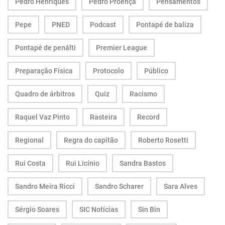
Pedro Henriques
Pedro Proença
Pensamentos
Pepe
PNED
Podcast
Pontapé de baliza
Pontapé de penálti
Premier League
Preparação Física
Protocolo
Público
Quadro de árbitros
Quiz
Racismo
Raquel Vaz Pinto
Rasteira
Record
Regional
Regra do capitão
Roberto Rosetti
Rui Costa
Rui Licínio
Sandra Bastos
Sandro Meira Ricci
Sandro Scharer
Sara Alves
Sérgio Soares
SIC Notícias
Sin Bin