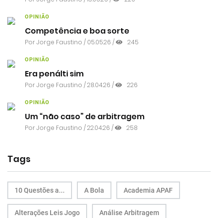
OPINIÃO
Competência e boa sorte
Por
Jorge Faustino
/ 05.05.26 /
245
OPINIÃO
Era penálti sim
Por
Jorge Faustino
/ 28.04.26 /
226
OPINIÃO
Um “não caso” de arbitragem
Por
Jorge Faustino
/ 22.04.26 /
258
Tags
10 Questões a...
A Bola
Academia APAF
Alterações Leis Jogo
Análise Arbitragem