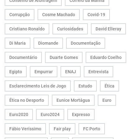
Conselho de Arbitragem
Correio da Manhã
Corrupção
Cosme Machado
Covid-19
Cristiano Ronaldo
Curiosidades
David Elleray
Di Maria
Diomande
Documentação
Documentário
Duarte Gomes
Eduardo Coelho
Egipto
Empurrar
ENAJ
Entrevista
Esclarecimento Leis de Jogo
Estudo
Ética
Ética no Desporto
Eunice Mortágua
Euro
Euro2020
Euro2024
Expresso
Fábio Veríssimo
Fair play
FC Porto