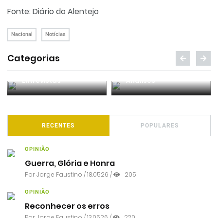
Fonte: Diário do Alentejo
Nacional
Notícias
Categorias
Entrevistas
Análises
RECENTES
POPULARES
OPINIÃO
Guerra, Glória e Honra
Por
Jorge Faustino
/ 18.05.26 /
205
OPINIÃO
Reconhecer os erros
Por
Jorge Faustino
/ 13.05.26 /
220