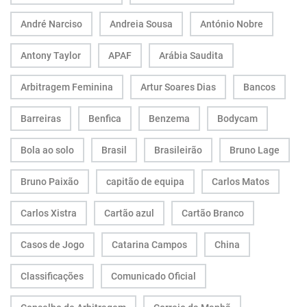
André Narciso
Andreia Sousa
António Nobre
Antony Taylor
APAF
Arábia Saudita
Arbitragem Feminina
Artur Soares Dias
Bancos
Barreiras
Benfica
Benzema
Bodycam
Bola ao solo
Brasil
Brasileirão
Bruno Lage
Bruno Paixão
capitão de equipa
Carlos Matos
Carlos Xistra
Cartão azul
Cartão Branco
Casos de Jogo
Catarina Campos
China
Classificações
Comunicado Oficial