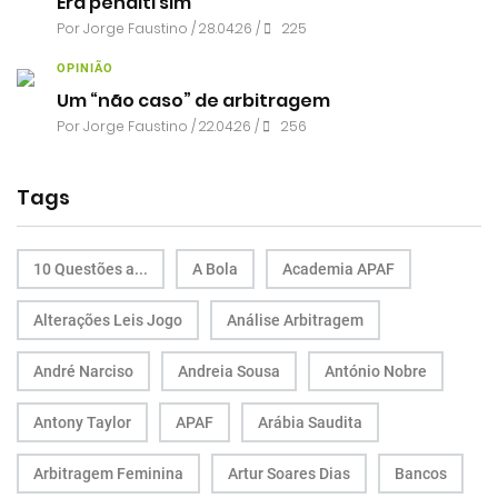
Era penálti sim
Por
Jorge Faustino
/ 28.04.26 /
225
OPINIÃO
Um “não caso” de arbitragem
Por
Jorge Faustino
/ 22.04.26 /
256
Tags
10 Questões a...
A Bola
Academia APAF
Alterações Leis Jogo
Análise Arbitragem
André Narciso
Andreia Sousa
António Nobre
Antony Taylor
APAF
Arábia Saudita
Arbitragem Feminina
Artur Soares Dias
Bancos