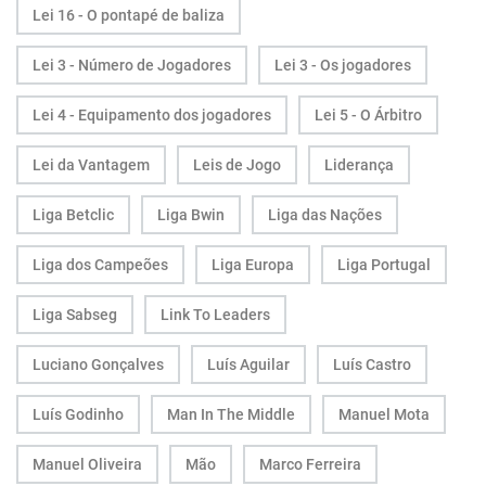
Lei 16 - O pontapé de baliza
Lei 3 - Número de Jogadores
Lei 3 - Os jogadores
Lei 4 - Equipamento dos jogadores
Lei 5 - O Árbitro
Lei da Vantagem
Leis de Jogo
Liderança
Liga Betclic
Liga Bwin
Liga das Nações
Liga dos Campeões
Liga Europa
Liga Portugal
Liga Sabseg
Link To Leaders
Luciano Gonçalves
Luís Aguilar
Luís Castro
Luís Godinho
Man In The Middle
Manuel Mota
Manuel Oliveira
Mão
Marco Ferreira