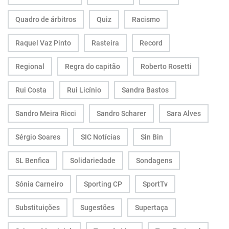
Quadro de árbitros
Quiz
Racismo
Raquel Vaz Pinto
Rasteira
Record
Regional
Regra do capitão
Roberto Rosetti
Rui Costa
Rui Licínio
Sandra Bastos
Sandro Meira Ricci
Sandro Scharer
Sara Alves
Sérgio Soares
SIC Notícias
Sin Bin
SL Benfica
Solidariedade
Sondagens
Sónia Carneiro
Sporting CP
SportTv
Substituições
Sugestões
Supertaça