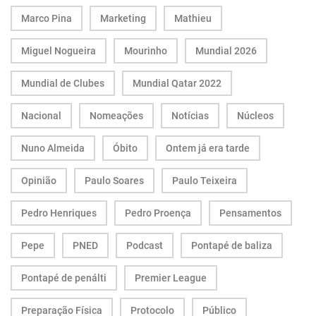
Marco Pina
Marketing
Mathieu
Miguel Nogueira
Mourinho
Mundial 2026
Mundial de Clubes
Mundial Qatar 2022
Nacional
Nomeações
Notícias
Núcleos
Nuno Almeida
Óbito
Ontem já era tarde
Opinião
Paulo Soares
Paulo Teixeira
Pedro Henriques
Pedro Proença
Pensamentos
Pepe
PNED
Podcast
Pontapé de baliza
Pontapé de penálti
Premier League
Preparação Física
Protocolo
Público