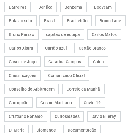
Barreiras
Benfica
Benzema
Bodycam
Bola ao solo
Brasil
Brasileirão
Bruno Lage
Bruno Paixão
capitão de equipa
Carlos Matos
Carlos Xistra
Cartão azul
Cartão Branco
Casos de Jogo
Catarina Campos
China
Classificações
Comunicado Oficial
Conselho de Arbitragem
Correio da Manhã
Corrupção
Cosme Machado
Covid-19
Cristiano Ronaldo
Curiosidades
David Elleray
Di Maria
Diomande
Documentação