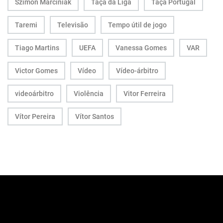
Szimon Marciniak
Taça da Liga
Taça Portugal
Taremi
Televisão
Tempo útil de jogo
Tiago Martins
UEFA
Vanessa Gomes
VAR
Victor Gomes
Vídeo
Vídeo-árbitro
videoárbitro
Violência
Vitor Ferreira
Vítor Pereira
Vítor Santos