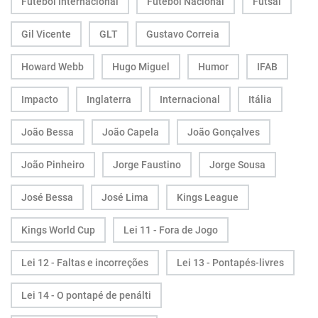
Futebol Internacional
Futebol Nacional
Futsal
Gil Vicente
GLT
Gustavo Correia
Howard Webb
Hugo Miguel
Humor
IFAB
Impacto
Inglaterra
Internacional
Itália
João Bessa
João Capela
João Gonçalves
João Pinheiro
Jorge Faustino
Jorge Sousa
José Bessa
José Lima
Kings League
Kings World Cup
Lei 11 - Fora de Jogo
Lei 12 - Faltas e incorreções
Lei 13 - Pontapés-livres
Lei 14 - O pontapé de penálti