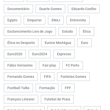
Documentário
Duarte Gomes
Eduardo Coelho
Egipto
Empurrar
ENAJ
Entrevista
Esclarecimento Leis de Jogo
Estudo
Ética
Ética no Desporto
Eunice Mortágua
Euro
Euro2020
Euro2024
Expresso
Fábio Veríssimo
Fair play
FC Porto
Fernando Gomes
FIFA
Fontelas Gomes
Football Talks
Formação
FPF
François Letexier
Futebol de Praia