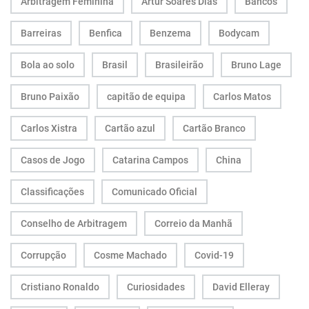
Arbitragem Feminina
Artur Soares Dias
Bancos
Barreiras
Benfica
Benzema
Bodycam
Bola ao solo
Brasil
Brasileirão
Bruno Lage
Bruno Paixão
capitão de equipa
Carlos Matos
Carlos Xistra
Cartão azul
Cartão Branco
Casos de Jogo
Catarina Campos
China
Classificações
Comunicado Oficial
Conselho de Arbitragem
Correio da Manhã
Corrupção
Cosme Machado
Covid-19
Cristiano Ronaldo
Curiosidades
David Elleray