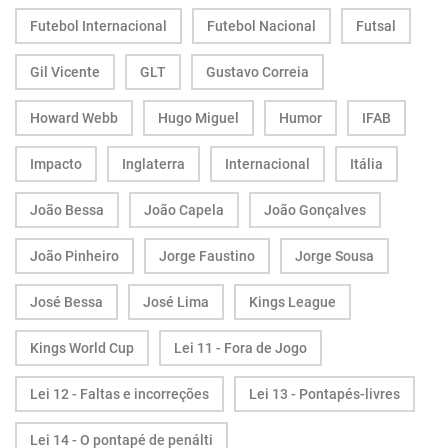
Futebol Internacional
Futebol Nacional
Futsal
Gil Vicente
GLT
Gustavo Correia
Howard Webb
Hugo Miguel
Humor
IFAB
Impacto
Inglaterra
Internacional
Itália
João Bessa
João Capela
João Gonçalves
João Pinheiro
Jorge Faustino
Jorge Sousa
José Bessa
José Lima
Kings League
Kings World Cup
Lei 11 - Fora de Jogo
Lei 12 - Faltas e incorreções
Lei 13 - Pontapés-livres
Lei 14 - O pontapé de penálti