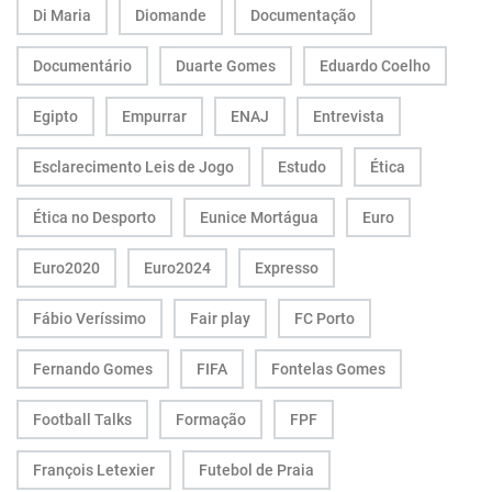
Di Maria
Diomande
Documentação
Documentário
Duarte Gomes
Eduardo Coelho
Egipto
Empurrar
ENAJ
Entrevista
Esclarecimento Leis de Jogo
Estudo
Ética
Ética no Desporto
Eunice Mortágua
Euro
Euro2020
Euro2024
Expresso
Fábio Veríssimo
Fair play
FC Porto
Fernando Gomes
FIFA
Fontelas Gomes
Football Talks
Formação
FPF
François Letexier
Futebol de Praia