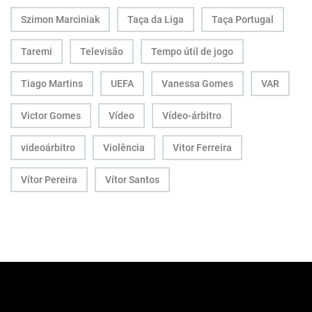
Szimon Marciniak
Taça da Liga
Taça Portugal
Taremi
Televisão
Tempo útil de jogo
Tiago Martins
UEFA
Vanessa Gomes
VAR
Victor Gomes
Vídeo
Vídeo-árbitro
videoárbitro
Violência
Vitor Ferreira
Vítor Pereira
Vítor Santos