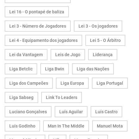
Lei 16 - O pontapé de baliza
Lei 3 - Número de Jogadores
Lei 3 - Os jogadores
Lei 4 - Equipamento dos jogadores
Lei 5 - O Árbitro
Lei da Vantagem
Leis de Jogo
Liderança
Liga Betclic
Liga Bwin
Liga das Nações
Liga dos Campeões
Liga Europa
Liga Portugal
Liga Sabseg
Link To Leaders
Luciano Gonçalves
Luís Aguilar
Luís Castro
Luís Godinho
Man In The Middle
Manuel Mota