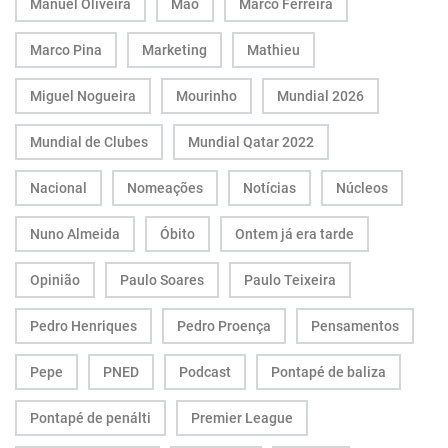
Manuel Oliveira
Mão
Marco Ferreira
Marco Pina
Marketing
Mathieu
Miguel Nogueira
Mourinho
Mundial 2026
Mundial de Clubes
Mundial Qatar 2022
Nacional
Nomeações
Notícias
Núcleos
Nuno Almeida
Óbito
Ontem já era tarde
Opinião
Paulo Soares
Paulo Teixeira
Pedro Henriques
Pedro Proença
Pensamentos
Pepe
PNED
Podcast
Pontapé de baliza
Pontapé de penálti
Premier League