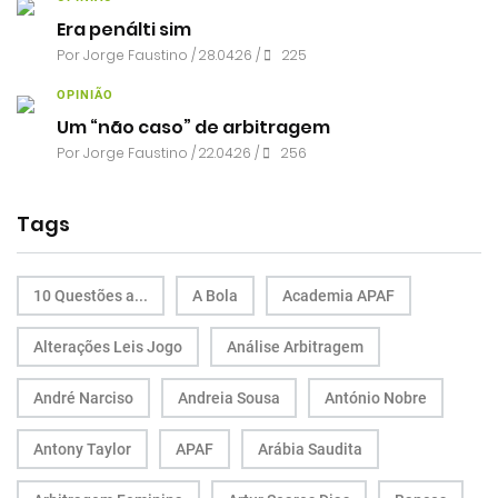
Era penálti sim
Por
Jorge Faustino
/ 28.04.26 /
225
OPINIÃO
Um “não caso” de arbitragem
Por
Jorge Faustino
/ 22.04.26 /
256
Tags
10 Questões a...
A Bola
Academia APAF
Alterações Leis Jogo
Análise Arbitragem
André Narciso
Andreia Sousa
António Nobre
Antony Taylor
APAF
Arábia Saudita