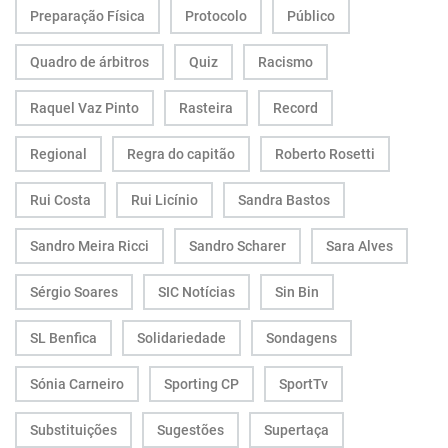
Preparação Física
Protocolo
Público
Quadro de árbitros
Quiz
Racismo
Raquel Vaz Pinto
Rasteira
Record
Regional
Regra do capitão
Roberto Rosetti
Rui Costa
Rui Licínio
Sandra Bastos
Sandro Meira Ricci
Sandro Scharer
Sara Alves
Sérgio Soares
SIC Notícias
Sin Bin
SL Benfica
Solidariedade
Sondagens
Sónia Carneiro
Sporting CP
SportTv
Substituições
Sugestões
Supertaça